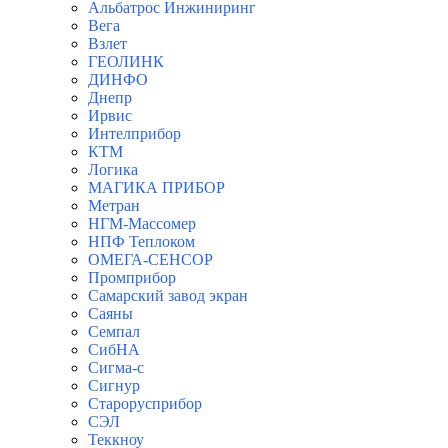
Альбатрос Инжиниринг
Вега
Взлет
ГЕОЛИНК
ДИНФО
Днепр
Ирвис
Интелприбор
КТМ
Логика
МАГИКА ПРИБОР
Метран
НГМ-Массомер
НПФ Теплоком
ОМЕГА-СЕНСОР
Промприбор
Самарский завод экран
Саяны
Семпал
СибНА
Сигма-с
Сигнур
Старорусприбор
СЭЛ
Теккноу