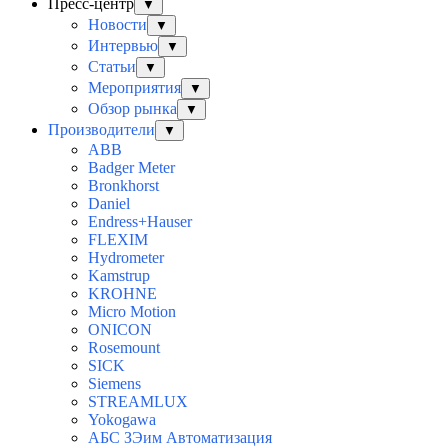
Пресс-центр
▼
Новости
▼
Интервью
▼
Статьи
▼
Мероприятия
▼
Обзор рынка
▼
Производители
▼
ABB
Badger Meter
Bronkhorst
Daniel
Endress+Hauser
FLEXIM
Hydrometer
Kamstrup
KROHNE
Micro Motion
ONICON
Rosemount
SICK
Siemens
STREAMLUX
Yokogawa
АБС ЗЭим Автоматизация