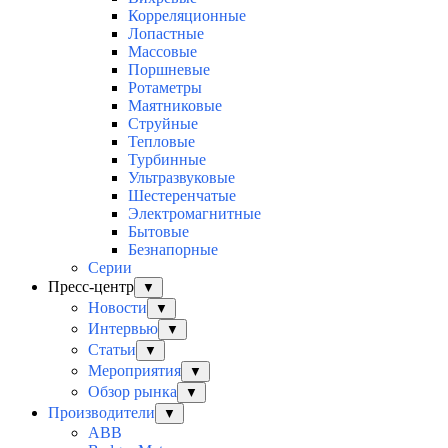
Корреляционные
Лопастные
Массовые
Поршневые
Ротаметры
Маятниковые
Струйные
Тепловые
Турбинные
Ультразвуковые
Шестеренчатые
Электромагнитные
Бытовые
Безнапорные
Серии
Пресс-центр
▼
Новости
▼
Интервью
▼
Статьи
▼
Мероприятия
▼
Обзор рынка
▼
Производители
▼
ABB