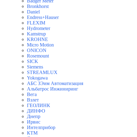
Badger Meter
Bronkhorst
Daniel
Endress+Hauser
FLEXIM
Hydrometer
Kamstrup
KROHNE
Micro Motion
ONICON
Rosemount
SICK
Siemens
STREAMLUX
Yokogawa
АБС ЗЭим Автоматизация
Альбатрос Инжиниринг
Вега
Взлет
ГЕОЛИНК
ДИНФО
Днепр
Ирвис
Интелприбор
КТМ